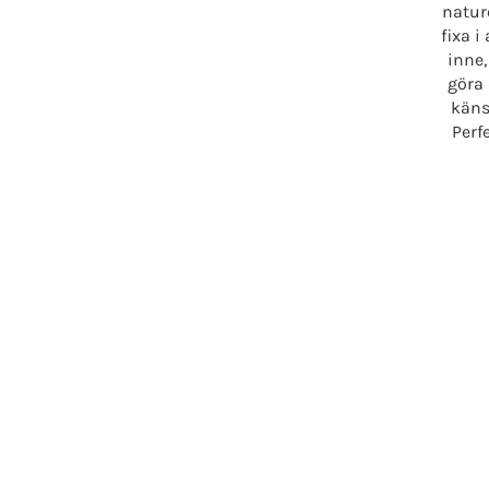
natur
fixa 
inne,
göra 
käns
Perf
Fö