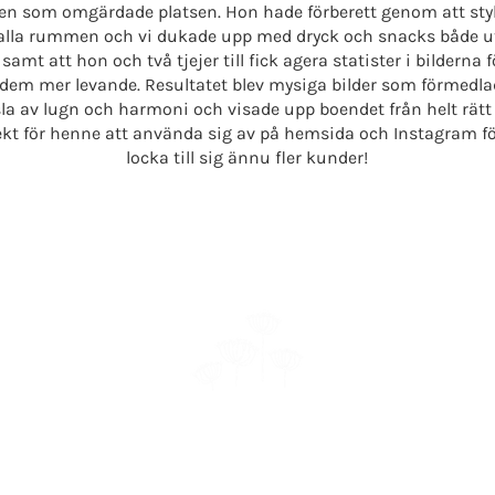
en som omgärdade platsen. Hon hade förberett genom att sty
i alla rummen och vi dukade upp med dryck och snacks både u
 samt att hon och två tjejer till fick agera statister i bilderna f
dem mer levande. Resultatet blev mysiga bilder som förmedla
la av lugn och harmoni och visade upp boendet från helt rätt 
ekt för henne att använda sig av på hemsida och Instagram fö
locka till sig ännu fler kunder!
FOTOGRAF AMANDA FRESKGÅRD
retagsfotograf och porträttfotograf i Östersund, Jämtl