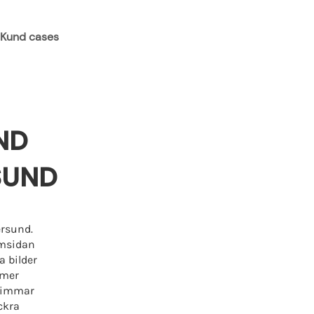
Kund cases
Kontakt
ND
SUND
ersund.
emsidan
a bilder
 mer
 timmar
ckra