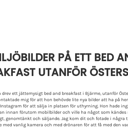
Hem
Om
Tjänster
ILJÖBILDER PÅ ETT BED A
AKFAST UTANFÖR ÖSTER
 drev ett jättemysigt bed and breakfast i Bjärme, utanför Öst
ntaktade mig för att hon behövde lite nya bilder att ha på h
Instagram för att sälja in platsen för uthyrning. Hon hade ing
an innan förutom mobilbilder och ville ha något som kändes
igt, genomtänkt och säljande. Jag kom dit och fotade i några
e med vanlig kamera och med drönaren för att få med den va