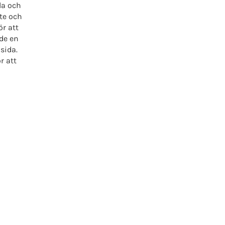
la och
te och
ör att
de en
sida.
r att
and