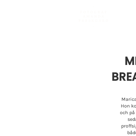
M
BRE
Marica
Hon ko
och på 
sed
proffs
båd